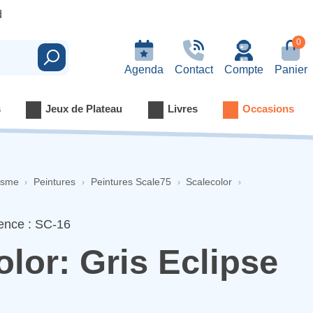
d
0
Rechercher
Agenda
Contact
Compte
Panier
s
Jeux de Plateau
Livres
Occasions
isme
Peintures
Peintures Scale75
Scalecolor
ence : SC-16
lor: Gris Eclipse