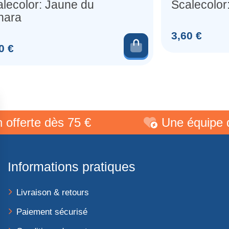
lecolor: Jaune du
Scalecolor:
hara
Prix
3,60 €
au panier
Ajouter au pani
0 €
rte dès 75 €
Une équipe de pa
Informations pratiques
Livraison & retours
Paiement sécurisé