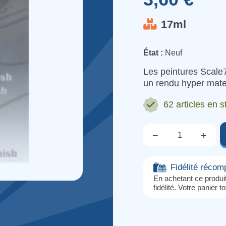
17ml
État :
Neuf
Les peintures Scale7
un rendu hyper mate
62 articles
en s
−
+
Qté.
Fidélité réco
En achetant ce produ
fidélité. Votre panier t