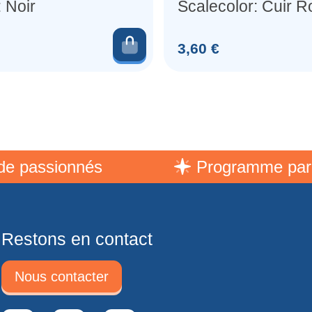
 Noir
Scalecolor: Cuir 
Ajouter au panier
Prix
3,60 €
er
ssionnés
Programme parraina
Restons en contact
Nous contacter