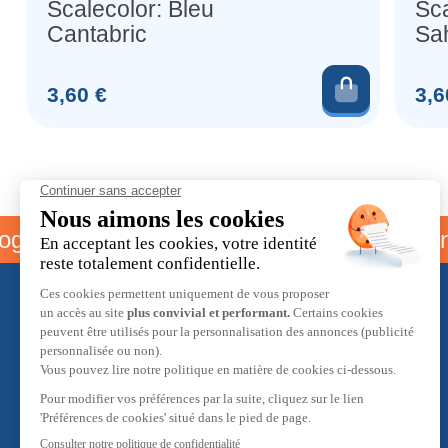
Scalecolor: Bleu
Sca
Cantabric
Sa
Ajouter 
Prix
Prix
3,60 €
3,6
mme parrainage
Livraison offe
À propos
L'équipe Hobby Max
Programme de fidélité