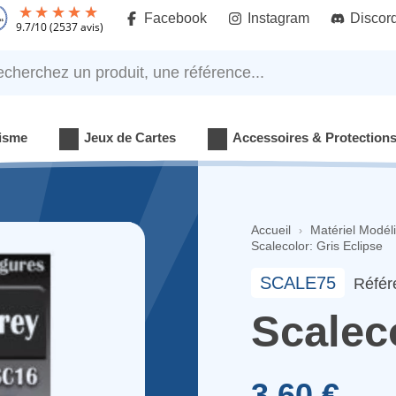
Facebook
Instagram
Discor
9.7
/
10
(2537 avis)
rchez un produit, une référence...
isme
Jeux de Cartes
Accessoires & Protection
Accueil
Matériel Modél
Scalecolor: Gris Eclipse
SCALE75
Référ
Scaleco
3,60 €