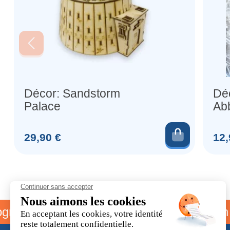
Décor: Sandstorm
Déc
Palace
Ab
Ru
Ajouter 
Prix
Prix
29,90 €
12,
me parrainage
Livraison offe