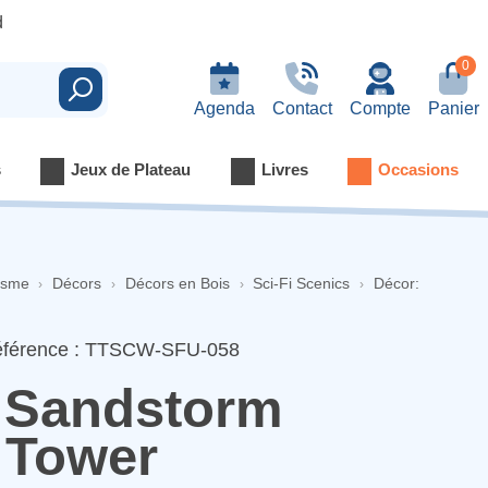
d
0
Rechercher
Agenda
Contact
Compte
Panier
s
Jeux de Plateau
Livres
Occasions
isme
Décors
Décors en Bois
Sci-Fi Scenics
Décor:
férence : TTSCW-SFU-058
 Sandstorm
 Tower