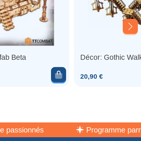
fab Beta
Décor: Gothic Wa
Ajouter au panier
Prix
20,90 €
er
ssionnés
Programme parraina