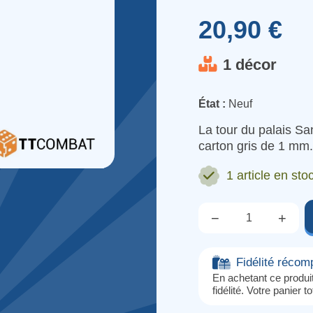
20,90 €
1 décor
État :
Neuf
La tour du palais S
carton gris de 1 mm.
1 article
en stoc
−
+
Qté.
Fidélité réco
En achetant ce produ
fidélité. Votre panier t