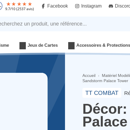
Facebook
Instagram
Discor
9.7
/
10
(2537 avis)
rchez un produit, une référence...
isme
Jeux de Cartes
Accessoires & Protection
Accueil
Matériel Modél
Sandstorm Palace Tower
TT COMBAT
Ré
Décor:
Palace