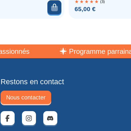
(3)
er
Ajouter au panier
Prix
65,00 €
nés
Programme parrainage
Restons en contact
Nous contacter
Facebook
Instagram
Discord