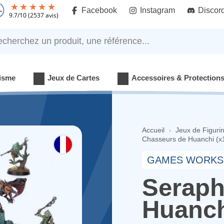
Facebook
Instagram
Discor
9.7
/
10
(2537 avis)
rchez un produit, une référence...
isme
Jeux de Cartes
Accessoires & Protection
Accueil
Jeux de Figuri
Chasseurs de Huanchi (x
GAMES WORKS
Seraph
Huanch