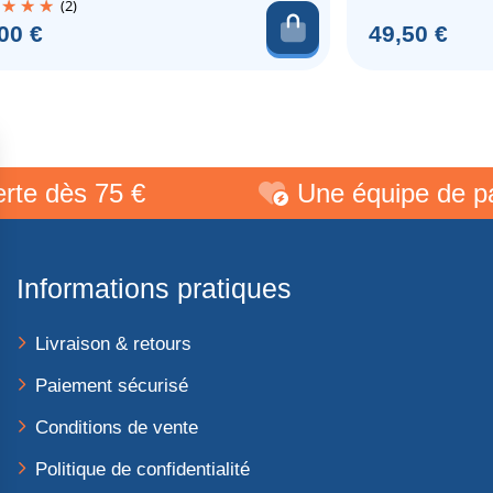
(2)
au panier
Ajouter au pani
Prix
00 €
49,50 €
ès 75 €
Une équipe de passion
Informations pratiques
Livraison & retours
Paiement sécurisé
Conditions de vente
Politique de confidentialité