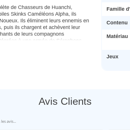
plète de Chasseurs de Huanchi,
Famille 
biles Skinks Caméléons Alpha, ils
 Noueux. Ils éliminent leurs ennemis en
Contenu
 puis ils chargent et achèvent leur
nchants de leurs compagnons
Matériau
intégrées à une armée de Séraphons
Jeux
alement être assemblée comme Skink
rbacane ou d'un bouclier et soit d'une
ire
ent être assemblée comme Skink
Avis Clients
unaire ou d'une sarbacane. Cette
nk Caméléon avec sarbacane
également être équipés de boucliers et
rre lunaire