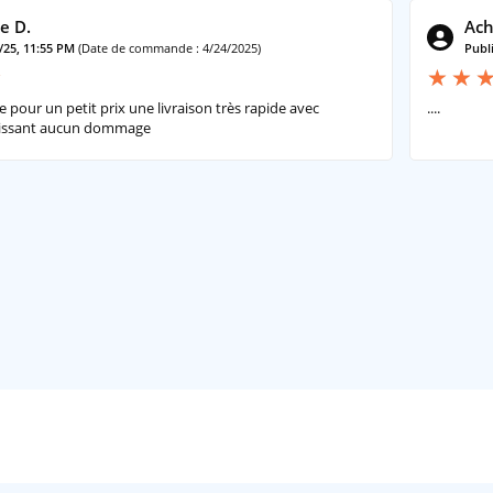
e D.
Ach
3/25, 11:55 PM
(Date de commande : 4/24/2025)
Publi
t fourni avec 3x socles ronds Citadel
le pour un petit prix une livraison très rapide avec
....
 socles ronds Citadel de 25 mm. Ces
tissant aucun dommage
ssemblage