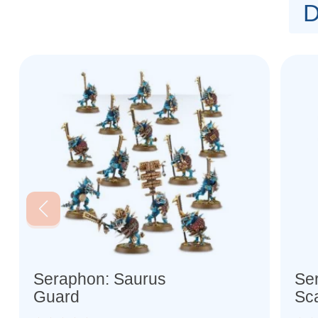
D
Seraphon: Saurus
Se
Guard
Sca
Ag