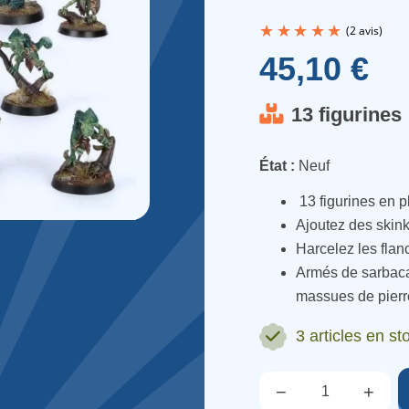
45,10 €
13 figurines
État :
Neuf
13
figurines
en
p
Ajoutez
des
skin
Harcelez
les
flan
Armés
de
sarbac
massues
de
pier
3 articles
en sto
−
+
Qté.