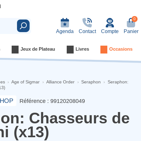
d
0
Rechercher
Agenda
Contact
Compte
Panier
s
Jeux de Plateau
Livres
Occasions
nes
Age of Sigmar
Alliance Order
Seraphon
Seraphon:
13)
HOP
Référence : 99120208049
on: Chasseurs de
i (x13)