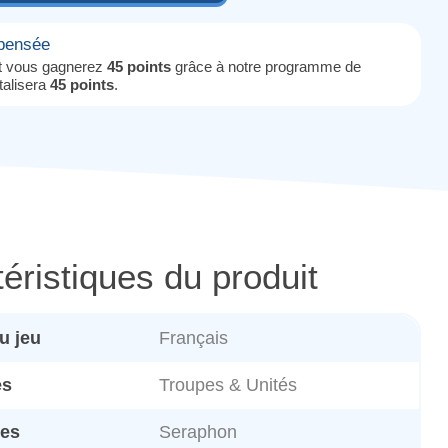
mpensée
it vous gagnerez
45 points
grâce à notre programme de
otalisera
45 points
.
éristiques du produit
u jeu
Français
es
Troupes & Unités
es
Seraphon