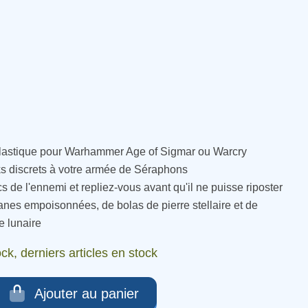
(2 avis)
lastique
pour
Warhammer
Age
of
Sigmar
ou
Warcry
ks
discrets
à
votre
armée
de
Séraphons
cs
de
l
'
ennemi
et
repliez
-
vous
avant
qu
'
il
ne
puisse
riposter
anes
empoisonnées
,
de
bolas
de
pierre
stellaire
et
de
re
lunaire
ck, derniers articles en stock
Ajouter au panier