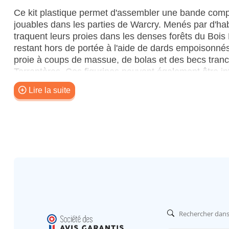
Ce kit plastique permet d'assembler une bande com
jouables dans les parties de Warcry. Menés par d'ha
traquent leurs proies dans les denses forêts du Bois
restant hors de portée à l'aide de dards empoisonnés,
proie à coups de massue, de bolas et des becs tra
Terraptères. Ces figurines peuvent également être 
dans les parties de Warhammer Age of Sigmar.
Lire la suite
Ce set contient 13 figurines en plastique:
– 1x Skink Caméléon Alpha. Cette figurine peut ég
Caméléon. Chaque version peut être équipée d'une sa
massue de pierre lunaire soit de bolas de pierre luna
– 1x Griffe de Huanchi. Cette figurine peut égalem
Caméléon avec sarbacane
– 1x Sonneur de Cor, armé d'une massue de pierre l
figurine peut également être assemblée comme Ski
– 4x Skinks Caméléons avec sarbacane, qui peuvent 
soit de massues de pierre lunaire soit de bolas de pie
– 3x Skinks Caméléons avec sarbacane