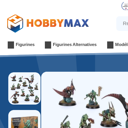
Reche
Figurines
Figurines Alternatives
Modél