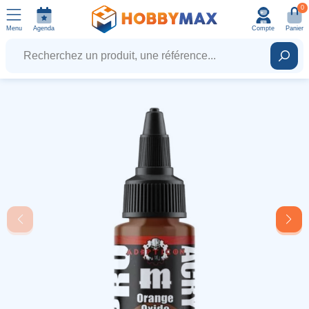
0
Menu
Agenda
Compte
Panier
Recherchez un produit, une référence...
Rech