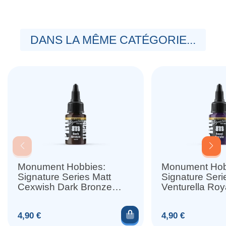
DANS LA MÊME CATÉGORIE...
Monument Hobbies:
Monument Hob
Signature Series Matt
Signature Seri
Cexwish Dark Bronze
Venturella Roy
(22ml)
(22ml)
Ajouter au panier
Prix
Prix
4,90 €
4,90 €