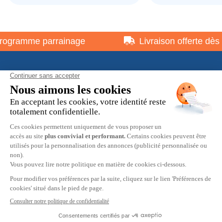
ogramme parrainage
Livraison offerte dès 
À propos
Informations pratiques
Restons en contact
© 2026 HOBBY MAX -
Mentions légales
-
Politique de
confidentialité
-
Préférences cookies
-
CGV
9.7
/10