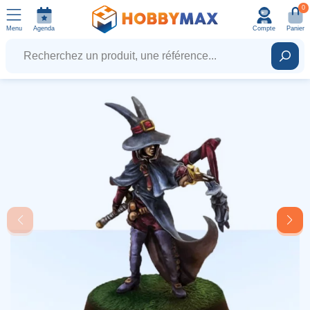
0
Menu
Agenda
Compte
Panier
Recherchez un produit, une référence...
Rech