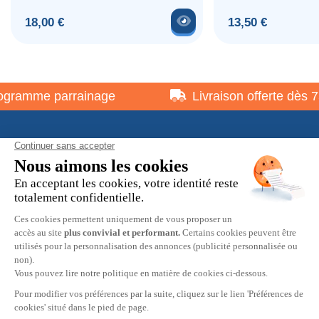
Voir le produit
Prix
Prix
18,00 €
13,50 €
gramme parrainage
Livraison offerte dès 75
À propos
Informations pratiques
Restons en contact