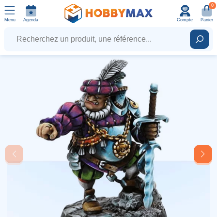
0
Menu
Agenda
Compte
Panier
Recherchez un produit, une référence...
Rech