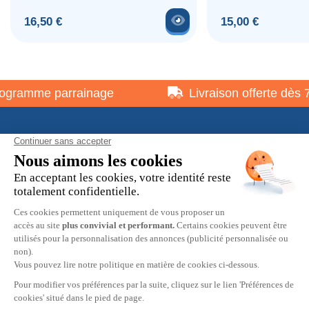
Voir le produit
Prix
Prix
16,50 €
15,00 €
gramme parrainage
Livraison offerte dès 75
À propos
Informations pratiques
Restons en contact