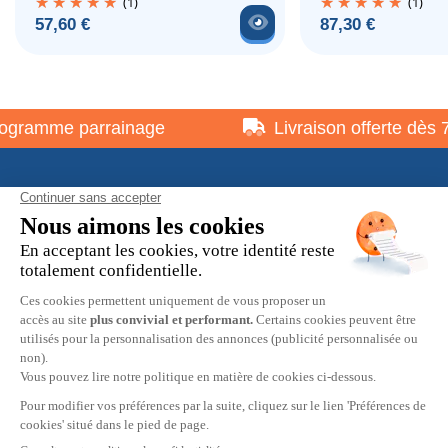
(1)
(1)
Voir le produit
Prix
Prix
57,60 €
87,30 €
gramme parrainage
Livraison offerte dès 75
À propos
Informations pratiques
Restons en contact