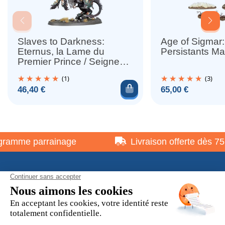
Slaves to Darkness:
Age of Sigmar:
Eternus, la Lame du
Persistants Ma
Premier Prince / Seigneur
Monté
(1)
(3)
Ajouter au panier
Prix
Prix
46,40 €
65,00 €
amme parrainage
Livraison offerte dès 75 €
À propos
Informations pratiques