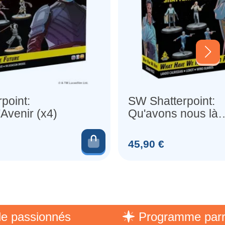
point:
SW Shatterpoint:
'Avenir (x4)
Qu'avons nous là
(Escouade)
er
Ajouter au panier
Prix
45,90 €
sionnés
Programme parrainag