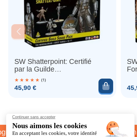
SW Shatterpoint: Certifié
SW 
par la Guilde
For
(Escouade)
(E
(1)
Ajouter 
Prix
Prix
45,90 €
45,
me parrainage
Livraison offer