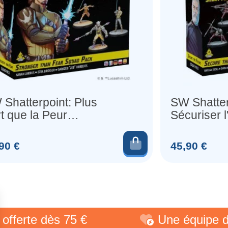
Shatterpoint: Plus
SW Shatter
t que la Peur
Sécuriser l
scouade)
au panier
Ajouter au pani
Prix
90 €
45,90 €
te dès 75 €
Une équipe de pas