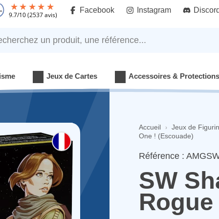
Facebook
Instagram
Discor
9.7
/
10
(2537 avis)
rchez un produit, une référence...
isme
Jeux de Cartes
Accessoires & Protection
Accueil
Jeux de Figuri
One ! (Escouade)
Référence : AMGS
SW Sha
Rogue 