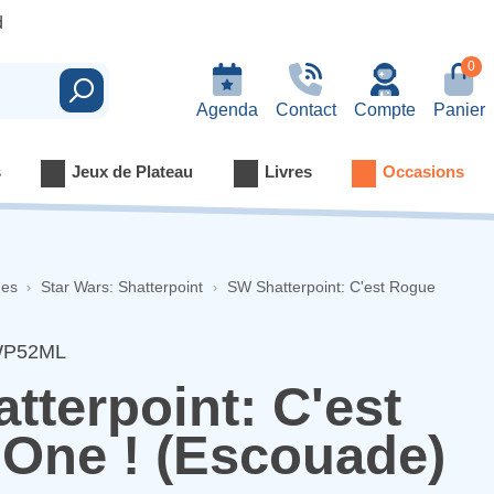
d
0
Rechercher
Agenda
Contact
Compte
Panier
s
Jeux de Plateau
Livres
Occasions
nes
Star Wars: Shatterpoint
SW Shatterpoint: C'est Rogue
WP52ML
tterpoint: C'est
One ! (Escouade)