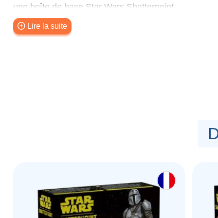
une boîte de base Star Wars Shatterpoint.
Lire la suite
Contenu :
4 figurines, 3 cartes Posture de Combar, 3 cartes Ord
D