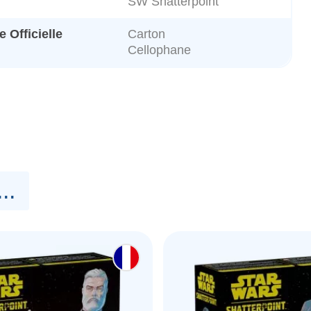
SW Shatterpoint
 Officielle
Carton
Cellophane
..