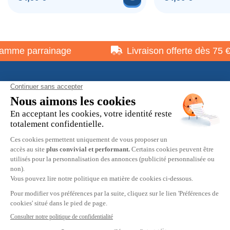
mme parrainage
Livraison offerte dès 75 €
À propos
Informations pratiques
Restons en contact
© 2026 HOBBY MAX -
Mentions légales
-
Politique de
confidentialité
-
Préférences cookies
-
CGV