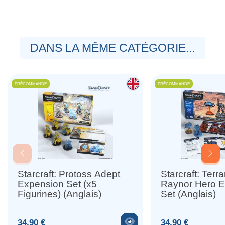
DANS LA MÊME CATÉGORIE...
PRÉCOMMANDE
PRÉCOMMANDE
Starcraft: Protoss Adept
Starcraft: Terr
Expension Set (x5
Raynor Hero 
Figurines) (Anglais)
Set (Anglais)
Voir le produit
Prix
Prix
34,90 €
34,90 €