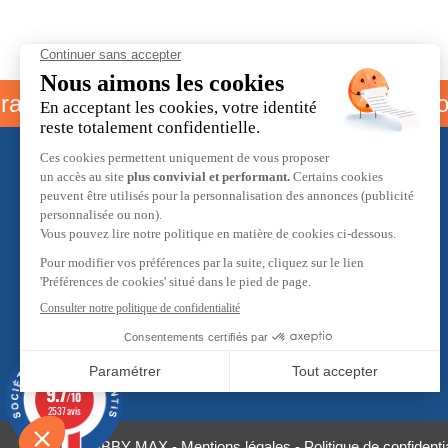
e parrainage
Livraison offert
À propos
L'équipe Hobby Max
Programme de fidélité
Programme de parrainage
Évènements à venir
9.7
/10
2537 avis
© 2026 HOBBY MAX -
Mentions légales
-
Politique de confidentia