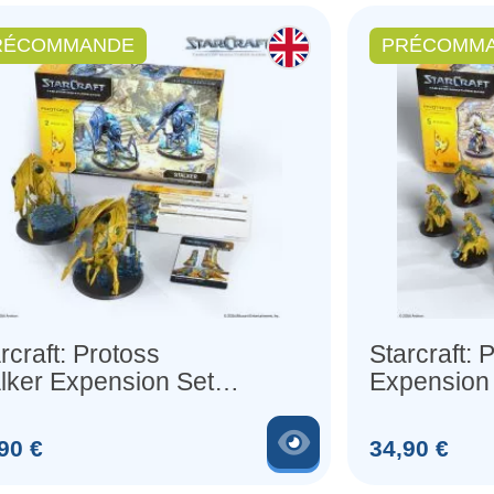
RÉCOMMANDE
PRÉCOMM
rcraft: Protoss
Starcraft: 
lker Expension Set
Expension 
 Figurines) (Anglais)
Figurines) 
produit
Voir le produit
Prix
90 €
34,90 €