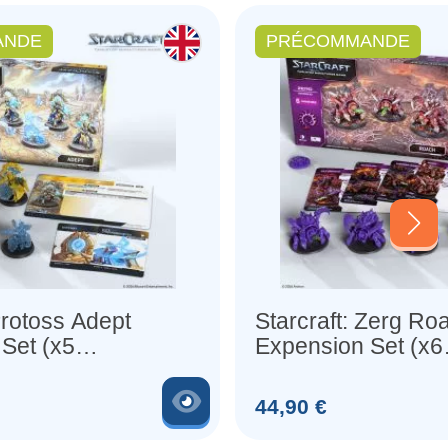
ANDE
PRÉCOMMANDE
Protoss Adept
Starcraft: Zerg Ro
Set (x5
Expension Set (x6
(Anglais)
Figurines) (Anglais
Voir le produit
Prix
44,90 €