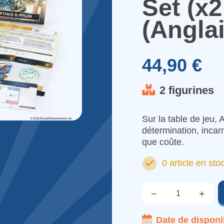
Set (x2
(Anglai
44,90 €
2 figurines
Sur la table de jeu, 
détermination, incar
que coûte.
0 article en sto
−
+
Qté.
Date de disponib