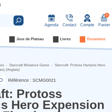
d
0
Rechercher
Agenda
Contact
Compte
Panier
s
Jeux de Plateau
Livres
Occasions
nes
Starcraft Miniature Game
Starcraft: Protoss Hartanis Hero
es) (Anglais)
O
Référence : SCMG0021
ft: Protoss
is Hero Expension