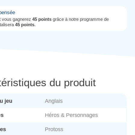
mpensée
it vous gagnerez
45 points
grâce à notre programme de
otalisera
45 points
.
éristiques du produit
u jeu
Anglais
es
Héros & Personnages
es
Protoss