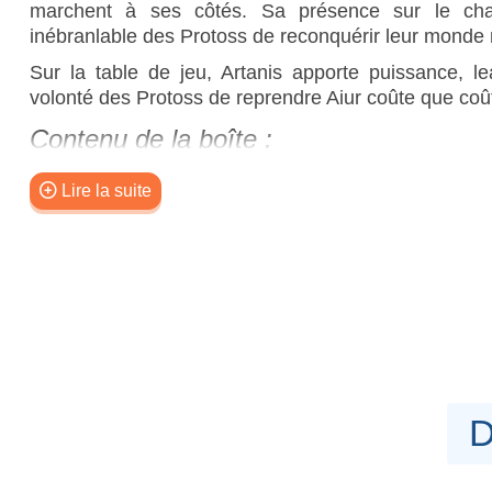
marchent à ses côtés. Sa présence sur le cha
inébranlable des Protoss de reconquérir leur monde na
Sur la table de jeu, Artanis apporte puissance, le
volonté des Protoss de reprendre Aiur coûte que coû
Contenu de la boîte :
1 figurine Artanis
Lire la suite
1 figurine Pylon
1 socle 80 mm
7 cartes de jeu
1 manuel d’assemblage
Figurine fournie non peinte et à assembler.
D