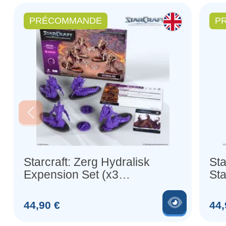
PRÉCOMMANDE
P
Starcraft: Zerg Hydralisk
Sta
Expension Set (x3
Sta
Figurines) (Anglais)
(x2
Voir le 
Prix
Prix
44,90 €
44,