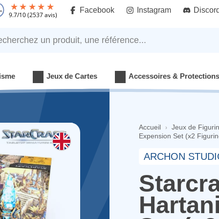
Facebook
Instagram
Discor
9.7
/
10
(2537 avis)
rchez un produit, une référence...
isme
Jeux de Cartes
Accessoires & Protection
Accueil
Jeux de Figuri
Expension Set (x2 Figurin
ARCHON STUDI
Starcra
Hartan