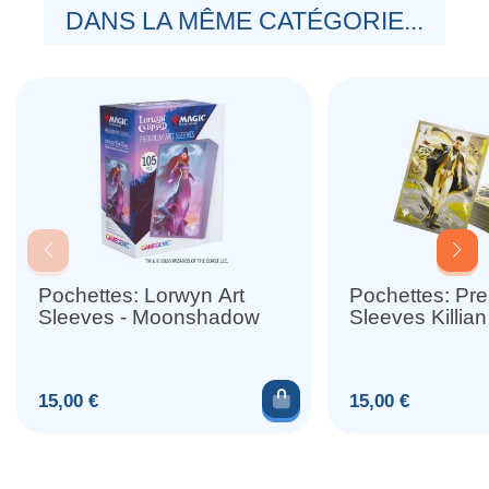
DANS LA MÊME CATÉGORIE...
Pochettes: Lorwyn Art
Pochettes: Pr
Sleeves - Moonshadow
Ajouter au panier
Prix
Prix
15,00 €
15,00 €