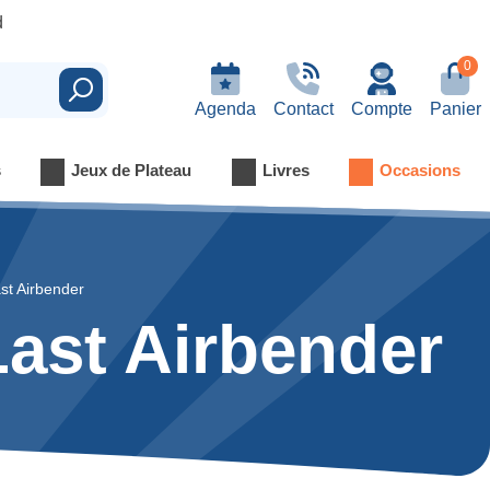
d
0
Rechercher
Agenda
Contact
Compte
Panier
s
Jeux de Plateau
Livres
Occasions
st Airbender
Last Airbender