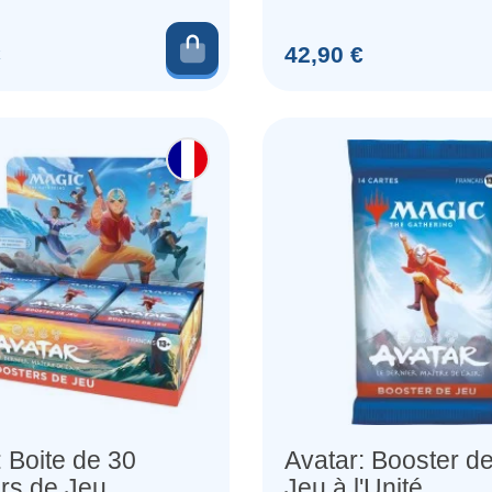
is)
Ajouter au panier
Prix
€
42,90 €
: Boite de 30
Avatar: Booster d
rs de Jeu
Jeu à l'Unité