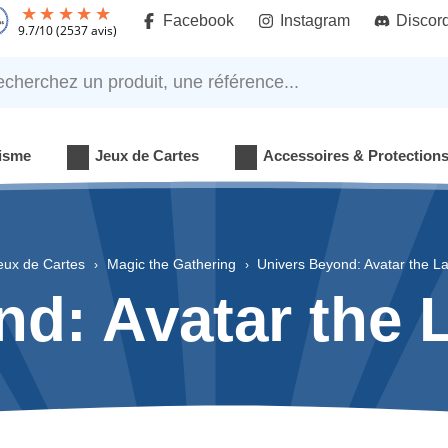
Facebook
Instagram
Discor
9.7
/
10
(2537 avis)
rchez un produit, une référence...
isme
Jeux de Cartes
Accessoires & Protection
eux de Cartes
Magic the Gathering
Univers Beyond: Avatar the La
d: Avatar the 