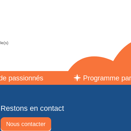
le(s)
assionnés
Programme parrain
Restons en contact
Nous contacter