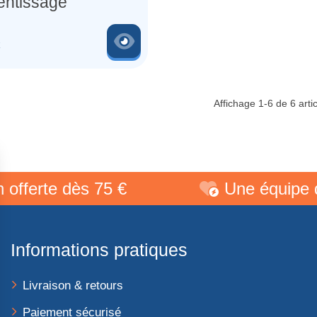
entissage
Voir le produit
€
Affichage 1-6 de 6 artic
erte dès 75 €
Une équipe de p
Informations pratiques
Livraison & retours
Paiement sécurisé