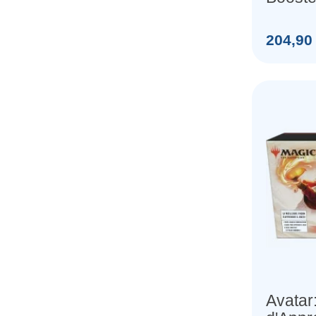
Prix
204,90
Avatar: