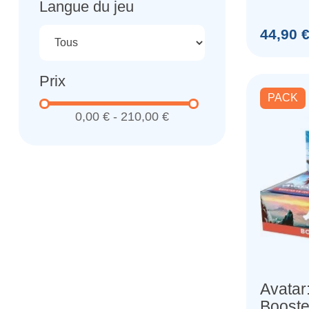
Langue du jeu
(Angla
Prix
44,90 
Prix
PACK
0,00 € - 210,00 €
Avatar
Booste