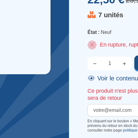
7 unités
État :
Neuf
En rupture, rup
−
+
Qté.
Voir le conten
Ce produit n'est plu
sera de retour
En cliquant sur le bouton « Me
prévenu du retour en stock du 
consulter notre page
politique