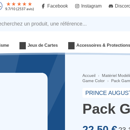
Facebook
Instagram
Discor
9.7
/
10
(2537 avis)
rchez un produit, une référence...
isme
Jeux de Cartes
Accessoires & Protection
Accueil
Matériel Modél
Game Color
Pack Gam
PRINCE AUGUST
Pack G
22,50 €
23,