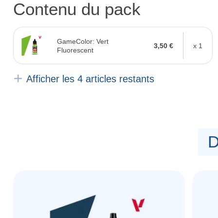
Contenu du pack
GameColor: Vert
3,50 €
x 1
Fluorescent
Afficher les 4 articles restants
D