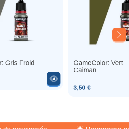
 Gris Froid
GameColor: Vert
Caiman
Voir le produit
Prix
3,50 €