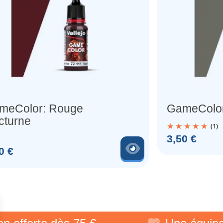
meColor: Rouge
GameColor:
cturne
(1)
Prix
3,50 €
produit
Voir le produit
0 €