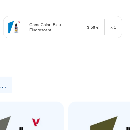
GameColor: Bleu
3,50 €
x 1
Fluorescent
..