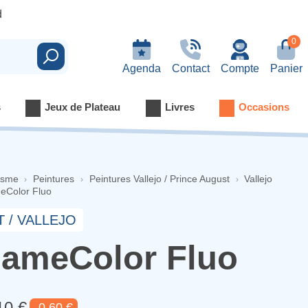
d
0
Rechercher
Agenda
Contact
Compte
Panier
s
Jeux de Plateau
Livres
Occasions
isme
Peintures
Peintures Vallejo / Prince August
Vallejo
eColor Fluo
 / VALLEJO
ameColor Fluo
10 €
-0,60 €