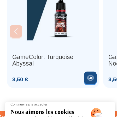
GameColor: Turquoise
Ga
Abyssal
No
Voir le 
Prix
Prix
3,50 €
3,5