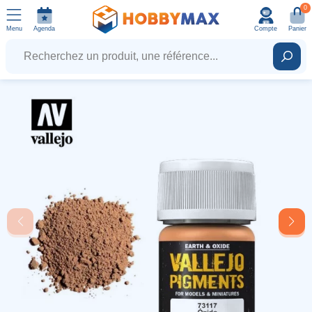
0
Menu
Agenda
Compte
Panier
Recherchez un produit, une référence...
Rech