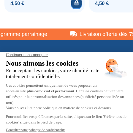
Ajouter au panier
Prix
Prix
4,50 €
4,50 €
ramme parrainage
Livraison offerte dès 75
À propos
Informations pratiques
Restons en contact
© 2026 HOBBY MAX -
Mentions légales
-
Politique de