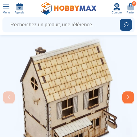
0
Menu
Agenda
Compte
Panier
Recherchez un produit, une référence...
Rech