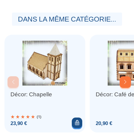
DANS LA MÊME CATÉGORIE...
Décor: Chapelle
Décor: Café de 
(1)
Ajouter au panier
Prix
Prix
23,90 €
20,90 €