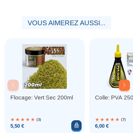
VOUS AIMEREZ AUSSI...
Flocage: Vert Sec 200ml
Colle: PVA 25
(3)
(7)
Ajouter au panier
Prix
Prix
5,50 €
6,00 €