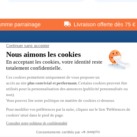
me parrainage
Livraison offerte dès 75 €
À propos
Informations pratiques
Restons en contact
© 2026 HOBBY MAX -
Mentions légales
-
Politique de
confidentialité
-
Préférences cookies
-
CGV
9.7
/10