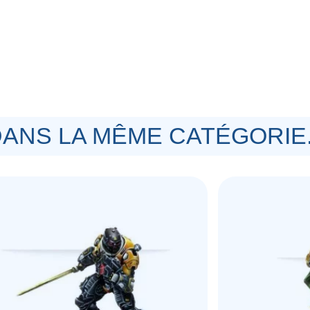
souhaits partout où il l'exige. Quand
ne situation importante, il envoie ces
tant que tels, ils sont aussi redoutés et
pouvoirs et l'autorisation de prendre des
ANS LA MÊME CATÉGORIE.