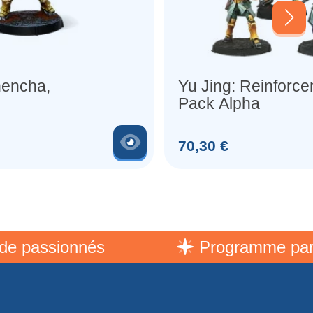
hencha,
Yu Jing: Reinforc
Pack Alpha
sance
(Submachine
Voir le produit
Prix
70,30 €
assionnés
Programme parrain