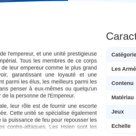
Caract
de l'empereur, et une unité prestigieuse
Catégori
 impérial. Tous les membres de ce corps
le de leur empereur comme le plus grand
Les Armé
ir, garantissant une loyauté et une
t parmi les élus, les meilleurs parmi les
Contenu
r sans penser à eux-mêmes ou quelqu'un
ur de la personne de l'Empereur.
Matériau
e, leur rôle est de fournir une escorte
Jeux
ée. Cette unité se spécialise également
de la puissance de feu pour repousser les
Echelle
es contre-attaques. Les Hsien sont les
s au palais impérial de Di Ti Jing, mais