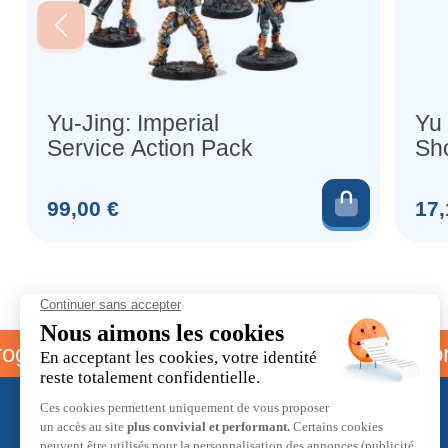
Yu-Jing: Imperial
Yu 
Service Action Pack
Sh
Rif
Ajouter 
Prix
Prix
99,00 €
17,
mme parrainage
Livraison off
À propos