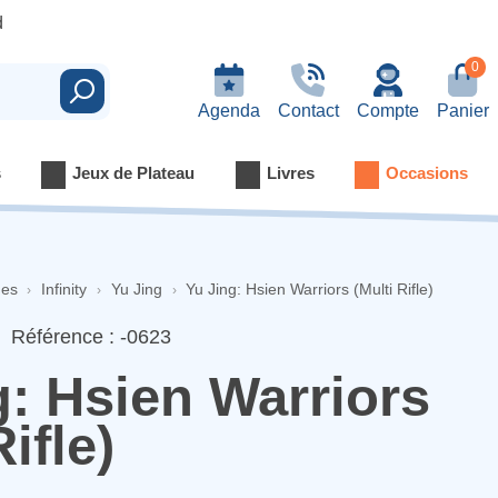
d
0
Rechercher
Agenda
Contact
Compte
Panier
s
Jeux de Plateau
Livres
Occasions
nes
Infinity
Yu Jing
Yu Jing: Hsien Warriors (Multi Rifle)
Référence : -0623
g: Hsien Warriors
Rifle)