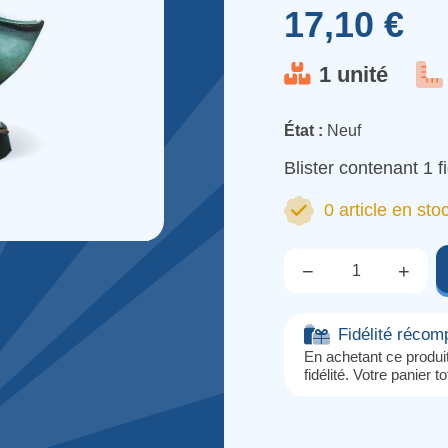
17,10 €
1 unité
État :
Neuf
Blister contenant 1 f
0 article en sto
−
+
Qté.
Fidélité réco
En achetant ce produ
fidélité. Votre panier t