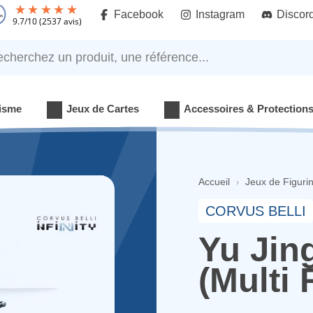
Facebook
Instagram
Discor
9.7
/
10
(2537 avis)
rchez un produit, une référence...
isme
Jeux de Cartes
Accessoires & Protection
Accueil
Jeux de Figuri
CORVUS BELLI
Yu Jin
(Multi 