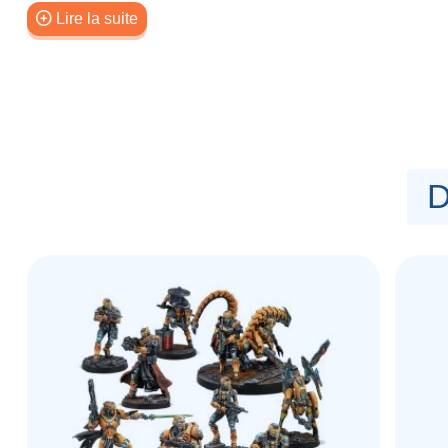
ils voyagent avec l'empereur et obéissent à ses 
Lire la suite
l'empereur veut un représentant dans un lieu ou u
agents comme une personnification de sa volonté. En 
respectés que l'empereur lui-même, et ont les pleins 
décisions et de les appliquer sans ambages.
Contenu :
1x HSIEN (MULTI Rifle)
D