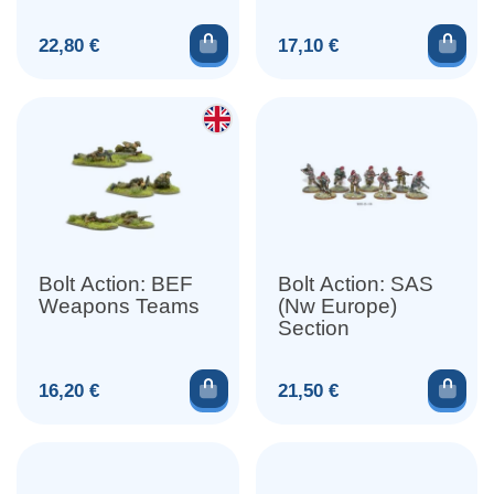
Weapons Teams
Ajouter au panier
Ajou
Prix
Prix
22,80 €
17,10 €
Bolt Action: BEF
Bolt Action: SAS
Weapons Teams
(Nw Europe)
Section
Ajouter au panier
Ajou
Prix
Prix
16,20 €
21,50 €