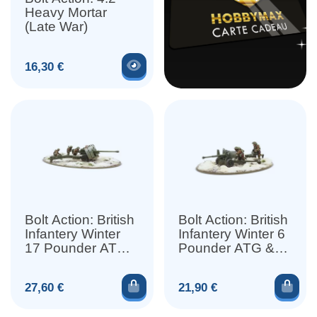
Heavy Mortar
(Late War)
Voir le produit
Prix
16,30 €
Bolt Action: British
Bolt Action: British
Infantery Winter
Infantery Winter 6
17 Pounder ATG
Pounder ATG &
& Crew
Crew
Ajouter au panier
Ajou
Prix
Prix
27,60 €
21,90 €