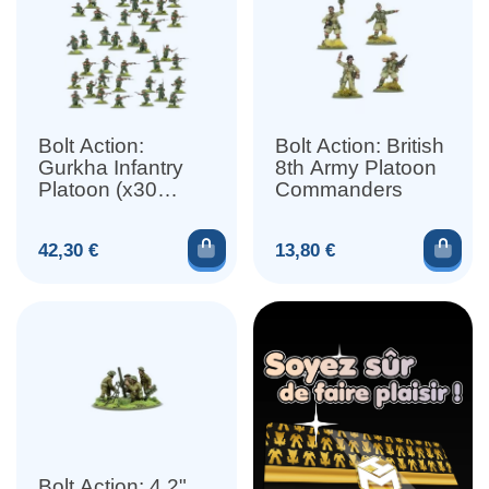
Bolt Action:
Bolt Action: British
Gurkha Infantry
8th Army Platoon
Platoon (x30
Commanders
Figurines)
Ajouter au panier
Ajou
Prix
Prix
42,30 €
13,80 €
Bolt Action: 4.2"