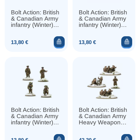
Bolt Action: British
Bolt Action: British
& Canadian Army
& Canadian Army
infantry (Winter)
infantry (Winter)
Mortar Team
MMG
Ajouter au panier
Ajou
Prix
Prix
13,80 €
13,80 €
Bolt Action: British
Bolt Action: British
& Canadian Army
& Canadian Army
infantry (Winter)
Heavy Weapons
HQ
Platoon (Winter)
Ajouter au panier
Ajou
Prix
Prix