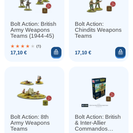
Bolt Action: British
Bolt Action:
Army Weapons
Chindits Weapons
Teams (1944-45)
Teams
(1)
Ajouter au panier
Ajou
Prix
Prix
17,10 €
17,10 €
Bolt Action: 8th
Bolt Action: British
Army Weapons
& Inter-Allier
Teams
Commandos