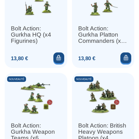
Bolt Action:
Bolt Action:
Gurkha HQ (x4
Gurkha Platton
Figurines)
Commanders (x4
Figurines)
Ajouter au panier
Ajou
Prix
Prix
13,80 €
13,80 €
NOUVEAUTÉ
NOUVEAUTÉ
Bolt Action:
Bolt Action: British
Gurkha Weapon
Heavy Weapons
Teams (x6
Platoon (x4