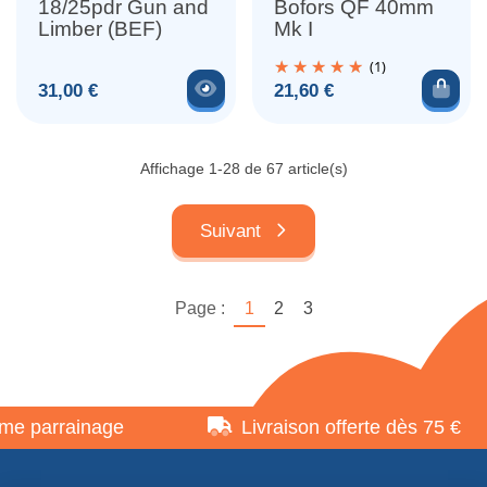
18/25pdr Gun and
Bofors QF 40mm
Limber (BEF)
Mk I
(1)
Voir le produit
Ajou
Prix
Prix
31,00 €
21,60 €
Affichage 1-28 de 67 article(s)
Suivant
Page :
1
2
3
arrainage
Livraison offerte dès 75 €