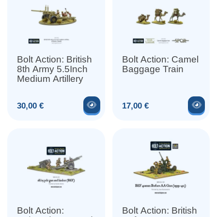
Bolt Action: British
Bolt Action: Camel
8th Army 5.5Inch
Baggage Train
Medium Artillery
Voir le produit
Voir
Prix
Prix
30,00 €
17,00 €
Bolt Action:
Bolt Action: British