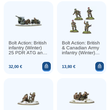
Bolt Action: British
Bolt Action: British
infantry (Winter)
& Canadian Army
25 PDR ATG and
infantry (Winter)
Crew
Platoon
Commander
Ajouter au panier
Ajou
Prix
Prix
32,00 €
13,80 €