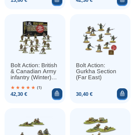
13,80 €
42,30 €
Bolt Action: British
Bolt Action:
& Canadian Army
Gurkha Section
infantry (Winter)
(Far East)
Platoon
(1)
Ajouter au panier
Ajou
Prix
Prix
42,30 €
30,40 €