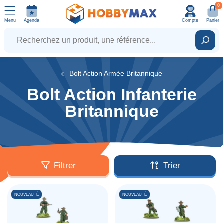
0
Menu
Agenda
Compte
Panier
Recherchez un produit, une référence...
Rech
Bolt Action Armée Britannique
Bolt Action Infanterie
Britannique
Filtrer
Trier
NOUVEAUTÉ
NOUVEAUTÉ