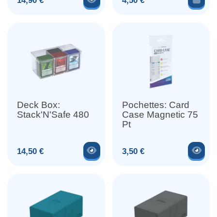
14,90 €
4,50 €
Deck Box:
Pochettes: Card
Stack'N'Safe 480
Case Magnetic 75
Pt
Voir le produit
Voir
Prix
Prix
14,50 €
3,50 €