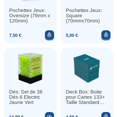
Pochettes Jeux:
Pochettes Jeux:
Oversize (79mm x
Square
120mm)
(70mmx70mm)
Ajouter au panier
Ajou
Prix
Prix
7,50 €
5,00 €
Dés: Set de 36
Deck Box: Boite
Dés 6 Electric
pour Cartes 133+
Jaune Vert
Taille Standard
Petrol
Voir le produit
Ajou
Prix
Prix