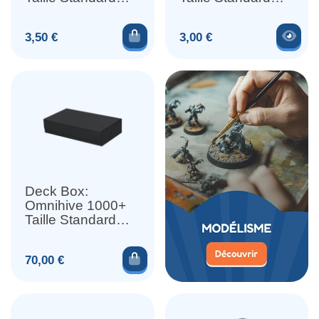
Vert
Vert
Ajouter au panier
Voir
Prix
Prix
3,50 €
3,00 €
Deck Box:
Omnihive 1000+
Taille Standard
XenoSkin Noir
Ajouter au panier
Prix
70,00 €