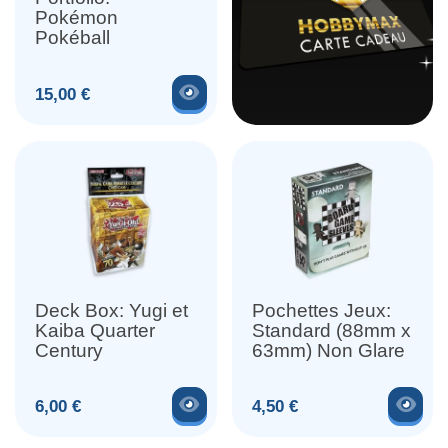
Pokémon
Pokéball
Voir le produit
Prix
15,00 €
Deck Box: Yugi et
Pochettes Jeux:
Kaiba Quarter
Standard (88mm x
Century
63mm) Non Glare
Voir le produit
Voir
Prix
Prix
6,00 €
4,50 €