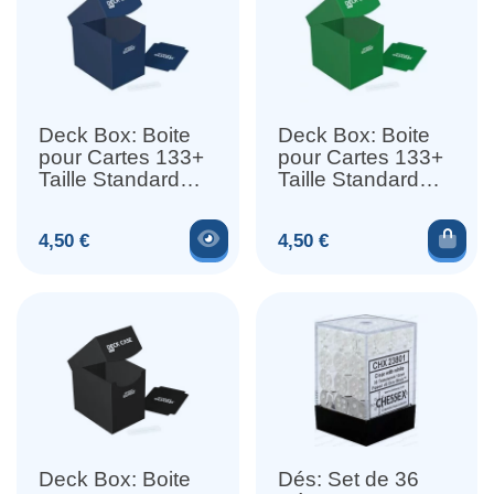
Deck Box: Boite
Deck Box: Boite
pour Cartes 133+
pour Cartes 133+
Taille Standard
Taille Standard
Bleu
Vert
Voir le produit
Ajou
Prix
Prix
4,50 €
4,50 €
Deck Box: Boite
Dés: Set de 36