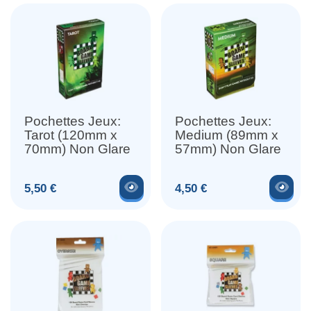
Pochettes Jeux:
Pochettes Jeux:
Tarot (120mm x
Medium (89mm x
70mm) Non Glare
57mm) Non Glare
Voir le produit
Voir
Prix
Prix
5,50 €
4,50 €