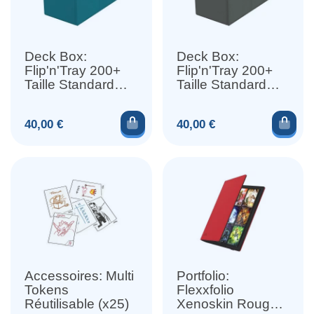
Deck Box:
Deck Box:
Flip'n'Tray 200+
Flip'n'Tray 200+
Taille Standard
Taille Standard
XenoSkin Pétrole
XenoSkin Gris
Ajouter au panier
Ajou
Prix
Prix
40,00 €
40,00 €
Accessoires: Multi
Portfolio:
Tokens
Flexxfolio
Réutilisable (x25)
Xenoskin Rouge