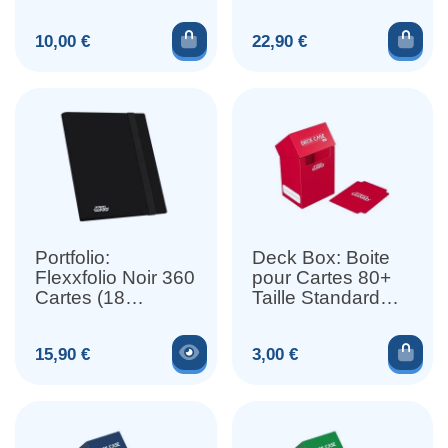
360 Cartes (18
Pocket/Page)
Ajouter au panier
Ajou
Prix
Prix
10,00 €
22,90 €
Portfolio:
Deck Box: Boite
Flexxfolio Noir 360
pour Cartes 80+
Cartes (18
Taille Standard
Pocket/Page)
Rouge
Voir le produit
Ajou
Prix
Prix
15,90 €
3,00 €