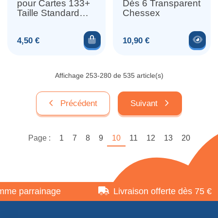
pour Cartes 133+
Dés 6 Transparent
Taille Standard
Chessex
Noir
Ajouter au panier
Voir
Prix
Prix
4,50 €
10,90 €
Affichage 253-280 de 535 article(s)
Précédent
Suivant
Page :
1
7
8
9
10
11
12
13
20
parrainage
Livraison offerte dès 75 €