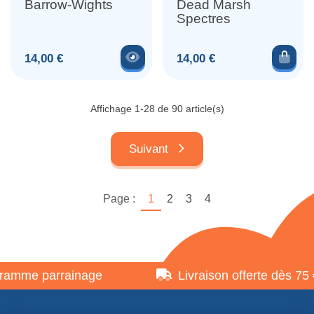
Barrow-Wights
Dead Marsh
Spectres
Voir le produit
Ajou
Prix
Prix
14,00 €
14,00 €
Affichage 1-28 de 90 article(s)
Suivant
Page :
1
2
3
4
e parrainage
Livraison offerte dès 75 €