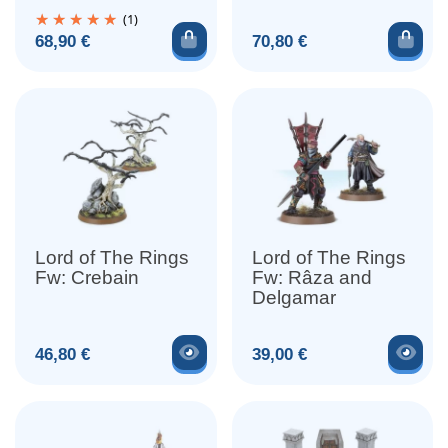
Warriors
(1)
Ajouter au panier
Ajou
Prix
Prix
68,90 €
70,80 €
Lord of The Rings
Lord of The Rings
Fw: Crebain
Fw: Râza and
Delgamar
Voir le produit
Voir
Prix
Prix
46,80 €
39,00 €