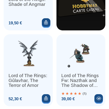
Shade of Angmar
Ajouter au panier
Prix
19,50 €
Lord of The Rings:
Lord of The Rings
Gûlavhar, The
Fw: Nazthak and
Terror of Arnor
The Shadow of
Rhudaur, Heroes
(1)
of Angmar
Ajouter au panier
Voir
Prix
Prix
52,30 €
39,00 €