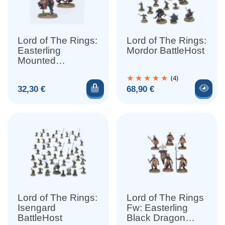
Lord of The Rings:
Lord of The Rings:
Easterling
Mordor BattleHost
Mounted
Commanders
(4)
Ajouter au panier
Voir
Prix
Prix
32,30 €
68,90 €
Lord of The Rings:
Lord of The Rings
Isengard
Fw: Easterling
BattleHost
Black Dragon