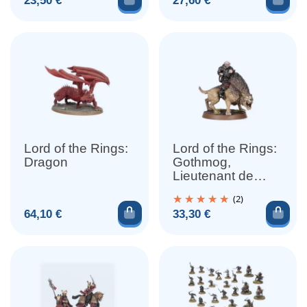
23,50 €
27,60 €
Lord of the Rings:
Lord of the Rings:
Dragon
Gothmog,
Lieutenant de
Sauron
(2)
Ajouter au panier
Ajou
Prix
Prix
64,10 €
33,30 €