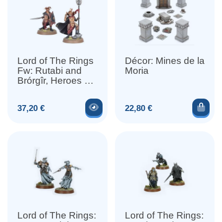
Lord of The Rings
Décor: Mines de la
Fw: Rutabi and
Moria
Brórgîr, Heroes of
Rhûn
Voir le produit
Ajou
Prix
Prix
37,20 €
22,80 €
Lord of The Rings:
Lord of The Rings: