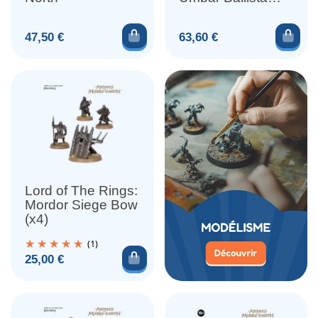
(x4)
Ajouter au panier
Ajou
Prix
Prix
47,50 €
63,60 €
Lord of The Rings:
Mordor Siege Bow
(x4)
(1)
Ajouter au panier
Prix
25,00 €