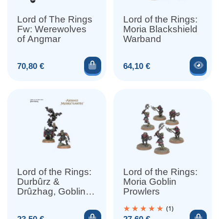
Lord of The Rings
Lord of the Rings:
Fw: Werewolves
Moria Blackshield
of Angmar
Warband
Ajouter au panier
Voir
Prix
Prix
70,80 €
64,10 €
Lord of the Rings:
Lord of the Rings:
Durbûrz &
Moria Goblin
Drûzhag, Goblin of
Prowlers
Moria
(1)
Ajouter au panier
Ajou
Prix
Prix