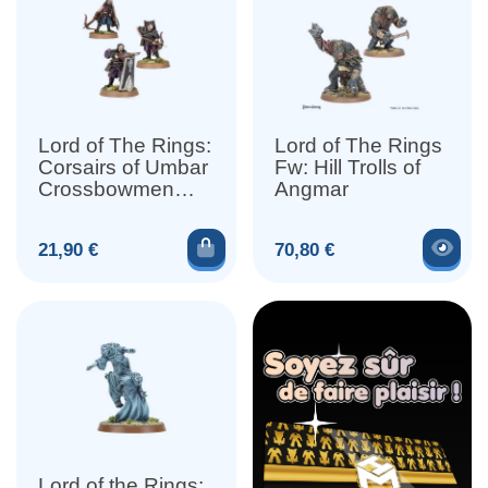
Lord of The Rings:
Lord of The Rings
Corsairs of Umbar
Fw: Hill Trolls of
Crossbowmen
Angmar
(x3)
Ajouter au panier
Voir
Prix
Prix
21,90 €
70,80 €
Lord of the Rings: