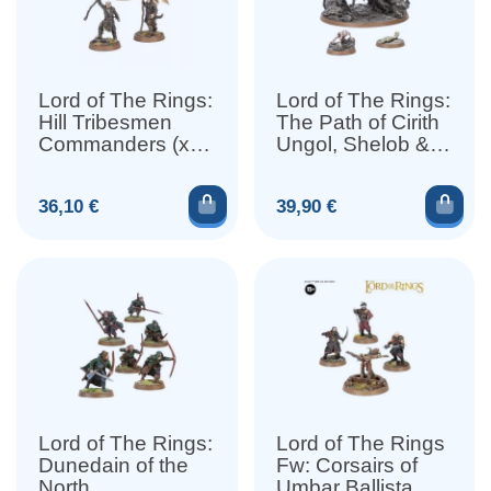
Lord of The Rings:
Lord of The Rings:
Hill Tribesmen
The Path of Cirith
Commanders (x3
Ungol, Shelob &
Figurines)
Gollum (x3)
Ajouter au panier
Ajou
Prix
Prix
36,10 €
39,90 €
Lord of The Rings:
Lord of The Rings
Dunedain of the
Fw: Corsairs of
North
Umbar Ballista