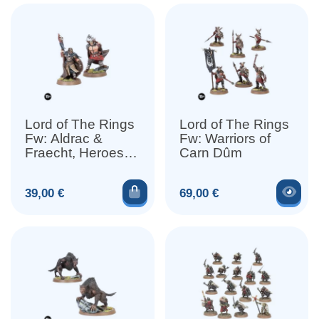
Lord of The Rings
Lord of The Rings
Fw: Aldrac &
Fw: Warriors of
Fraecht, Heroes of
Carn Dûm
Carn Dûm
Ajouter au panier
Voir
Prix
Prix
39,00 €
69,00 €