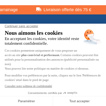
rainage
Livraison offerte dès 75 €
À propos
Informations pratiques
Restons en contact
© 2026 HOBBY MAX -
Mentions légales
-
Politique de
confidentialité
-
Préférences cookies
-
CGV
9.7
/10
2537 avis
Création