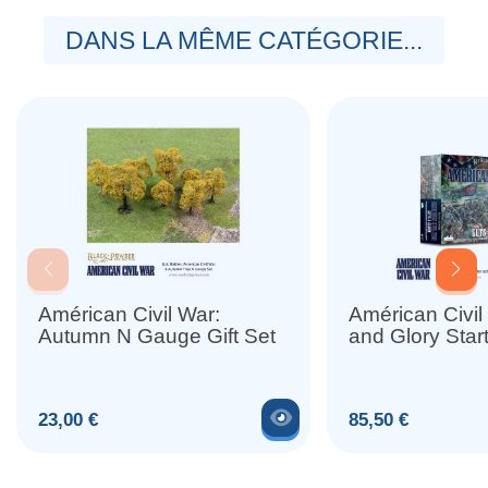
DANS LA MÊME CATÉGORIE...
Américan Civil War:
Américan Civil
Autumn N Gauge Gift Set
and Glory Star
Voir le produit
Prix
Prix
23,00 €
85,50 €