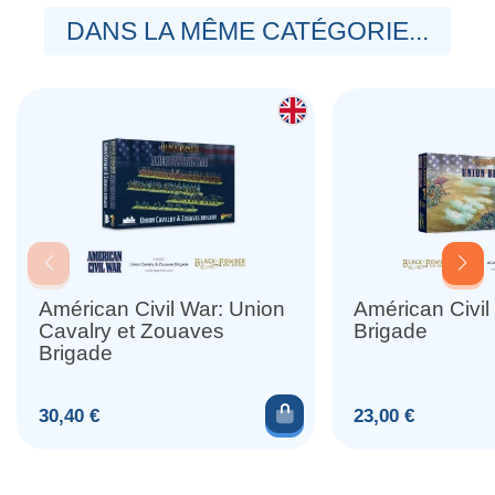
DANS LA MÊME CATÉGORIE...
Américan Civil War: Union
Américan Civil
Cavalry et Zouaves
Brigade
Brigade
Ajouter au panier
Prix
Prix
30,40 €
23,00 €