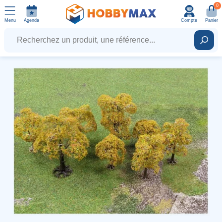
0
Menu
Agenda
Compte
Panier
Recherchez un produit, une référence...
Rech