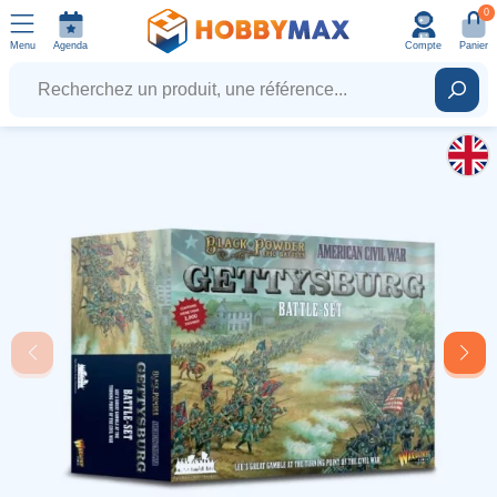
0
Menu
Agenda
Compte
Panier
Recherchez un produit, une référence...
Rech