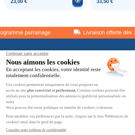
Voir le produit
Prix
Prix
23,00 €
33,50 €
gramme parrainage
Livraison offerte dès 7
À propos
Informations pratiques
Restons en contact
© 2026 HOBBY MAX -
Mentions légales
-
Politique de