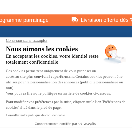
gramme parrainage
Livraison offerte dès 75
À propos
Informations pratiques
Restons en contact
© 2026 HOBBY MAX -
Mentions légales
-
Politique de
confidentialité
-
Préférences cookies
-
CGV
9.7
/10
2537 avis