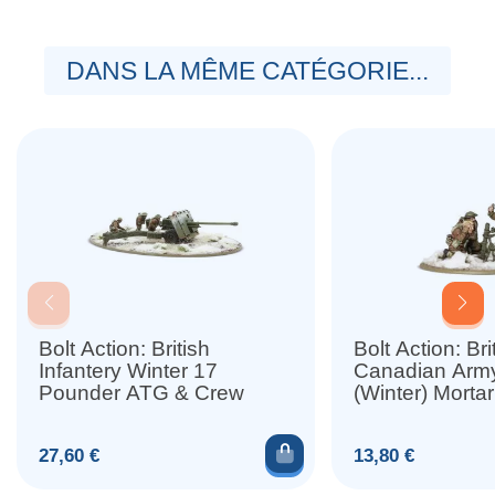
DANS LA MÊME CATÉGORIE...
Bolt Action: British
Bolt Action: Bri
Infantery Winter 17
Canadian Army
Pounder ATG & Crew
(Winter) Morta
Ajouter au panier
Prix
Prix
27,60 €
13,80 €