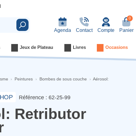
d
0
Rechercher
Agenda
Contact
Compte
Panier
s
Jeux de Plateau
Livres
Occasions
isme
Peintures
Bombes de sous couche
Aérosol:
HOP
Référence : 62-25-99
l: Retributor
r