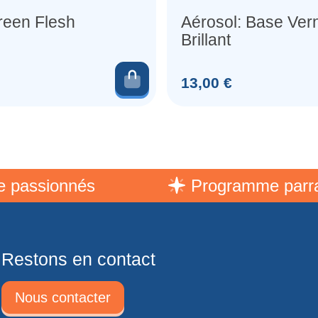
reen Flesh
Aérosol: Base Ver
Brillant
er
Ajouter au panier
Prix
13,00 €
sionnés
Programme parrainag
Restons en contact
Nous contacter