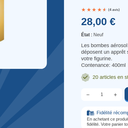
28,00 €
État :
Neuf
Les bombes aérosol s
déposent un apprêt s
votre figurine.
Contenance: 400ml
20 articles
en s
−
+
Qté.
Fidélité réco
En achetant ce produ
fidélité. Votre panier t