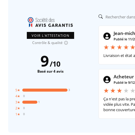
Jean-mich
VOIR L'ATTESTATION
Publié le 11/
Contrôle & qualité
9
Livraison et état 
/
10
Basé sur 4 avis
Acheteur 
Publié le 9/1
5★
3
4★
0
Ça n'est pas la p
3★
1
vidée plus vite. P
2★
0
bonne couverture
1★
0