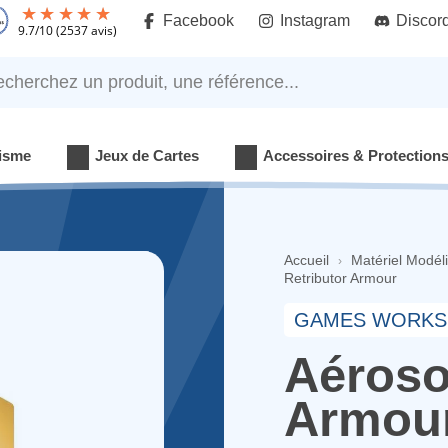
Facebook
Instagram
Discor
9.7
/
10
(2537 avis)
rchez un produit, une référence...
isme
Jeux de Cartes
Accessoires & Protection
Accueil
Matériel Modél
Retributor Armour
GAMES WORKS
Aéroso
Armou