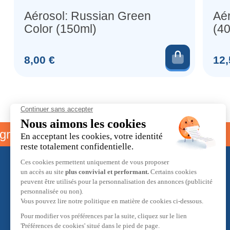
Aérosol: Russian Green
Aér
Color (150ml)
(4
Ajouter 
Prix
Prix
8,00 €
12,
me parrainage
Livraison offer
À propos
L'équipe Hobby Max
Programme de fidélité