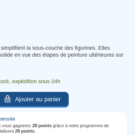
(4 avis)
implifient la sous-couche des figurines. Elles
olide en vue des étapes de peinture ultérieures sur
tock, expédition sous 24h
Ajouter au panier
mpensée
it vous gagnerez
28 points
grâce à notre programme de
otalisera
28 points
.