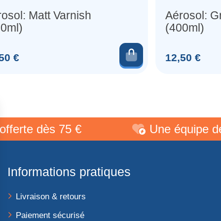
osol: Matt Varnish
Aérosol: G
00ml)
(400ml)
au panier
Ajouter au pani
Prix
50 €
12,50 €
te dès 75 €
Une équipe de pas
Informations pratiques
Livraison & retours
Paiement sécurisé