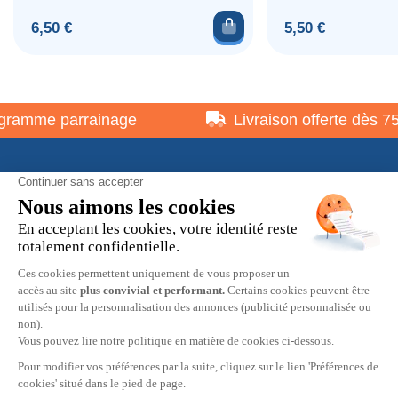
Ajouter au panier
Prix
Prix
6,50 €
5,50 €
amme parrainage
Livraison offerte dès 75 €
À propos
Informations pratiques
Restons en contact