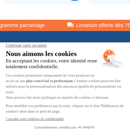
ramme parrainage
Livraison offerte dès 75 
À propos
Informations pratiques
Restons en contact
© 2026 HOBBY MAX -
Mentions légales
-
Politique de
confidentialité
-
Préférences cookies
-
CGV