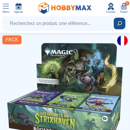
0
Menu
Agenda
Compte
Panier
Recherchez un produit, une référence...
Rech
PACK