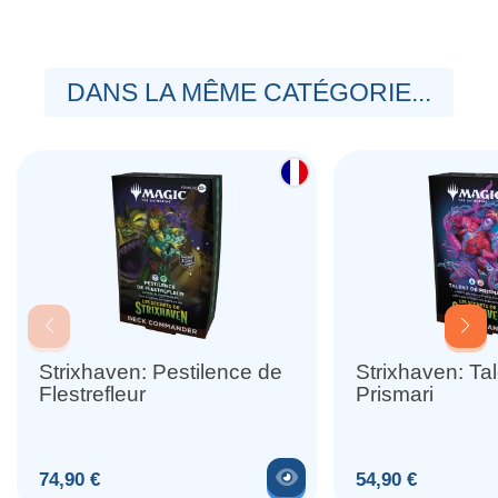
DANS LA MÊME CATÉGORIE...
Strixhaven: Pestilence de
Strixhaven: Ta
Flestrefleur
Prismari
Voir le produit
Prix
Prix
74,90 €
54,90 €