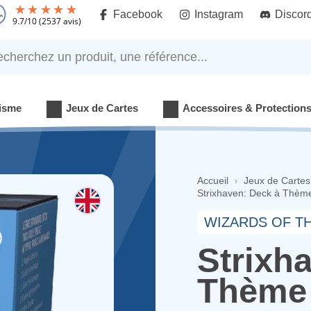
Facebook
Instagram
Discor
9.7
/
10
(2537 avis)
rchez un produit, une référence...
isme
Jeux de Cartes
Accessoires & Protection
Accueil
Jeux de Cartes
Strixhaven: Deck à Thème
WIZARDS OF T
Strixh
Thème 