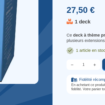
27,50 €
1 deck
Ce
deck à thème pr
plusieurs extensions
1 article
en stoc
−
+
Qté.
Fidélité réco
En achetant ce produ
fidélité. Votre panier t