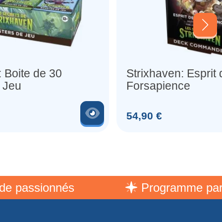
: Boite de 30
Strixhaven: Esprit 
 Jeu
Forsapience
Voir le produit
Prix
54,90 €
assionnés
Programme parrain