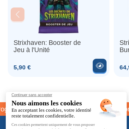
Strixhaven: Booster de
Str
Jeu à l'Unité
Bu
Voir le 
Prix
Prix
5,90 €
64,
mme parrainage
Livraison off