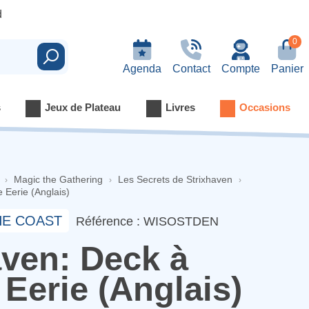
d
0
Rechercher
Agenda
Contact
Compte
Panier
s
Jeux de Plateau
Livres
Occasions
Magic the Gathering
Les Secrets de Strixhaven
 Eerie (Anglais)
HE COAST
Référence : WISOSTDEN
aven: Deck à
Eerie (Anglais)