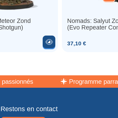
eteor Zond
Nomads: Salyut Z
Shotgun)
(Evo Repeater Co
Rifle)
er
Voir le produit
Prix
37,10 €
sionnés
Programme parrainage
Restons en contact