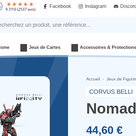
Facebook
Instagram
Discor
9.7
/
10
(2537 avis)
rchez un produit, une référence...
isme
Jeux de Cartes
Accessoires & Protection
Accueil
Jeux de Figuri
CORVUS BELLI
Nomads
44,60 €