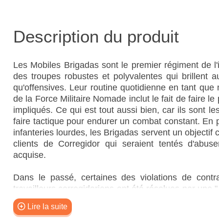
Description du produit
Les Mobiles Brigadas sont le premier régiment de l'
des troupes robustes et polyvalentes qui brillent 
qu'offensives. Leur routine quotidienne en tant que
de la Force Militaire Nomade inclut le fait de faire l
impliqués. Ce qui est tout aussi bien, car ils sont le
faire tactique pour endurer un combat constant. En 
infanteries lourdes, les Brigadas servent un objectif 
clients de Corregidor qui seraient tentés d'abu
acquise.
Dans le passé, certaines des violations de contra
travailleurs corregidoriens ont été résolues par une "
d'unités des brigades mobiles occupant par la force
Lire la suite
contrevenantes ayant été contraintes de racheter leu