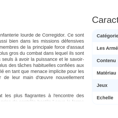
Caract
infanterie lourde de Corregidor. Ce sont
Catégori
aussi bien dans les missions défensives
 membres de la principale force d'assaut
Les Armé
e plus gros du combat dans lequel ils sont
s seuls à avoir la puissance et le savoir-
Contenu
plus des tâches habituelles confiées aux
clé en tant que menace implicite pour les
Matériau
ser de leur main d'œuvre nouvellement
Jeux
t les plus flagrantes à l'encontre des
Echelle
 prise de contrôle hostile " sous la forme
 des complexes entiers. Les entreprises
rs propres installations pour regler leur