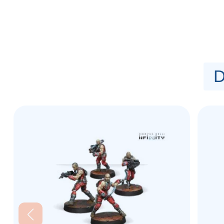
dette avec Corregidor. Leur position de défenseurs 
institution précieuse pour les Corregidoriens, qui
toujours leurs arrières. Naturellement, les Brigada
produits de Corregidor en tant que soldats à louer.
incontestable et le sérieux de leur engagement font
plus recherchés sur le marché des mercenaires.
D
Contenu :
1x MOBILE BRIGADA (Missile Launcher)
1x MOBILE BRIGADA (Boarding Shotgun)
1x MOBILE BRIGADA Hacker (Hacking Device)
1x MOBILE BRIGADA (HMG)