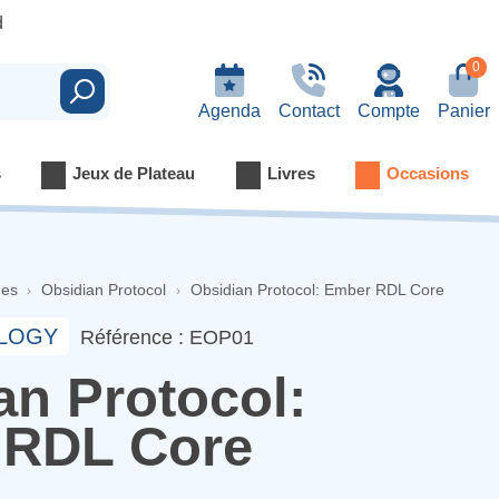
d
0
Rechercher
Agenda
Contact
Compte
Panier
s
Jeux de Plateau
Livres
Occasions
nes
Obsidian Protocol
Obsidian Protocol: Ember RDL Core
OLOGY
Référence : EOP01
an Protocol:
 RDL Core