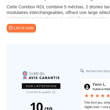
Cette Corebox RDL combine 5 méchas, 2 drones tact
modulaires interchangeables, offrant une large sélect
entièrement automatiques aux mitrailleuses lourdes, 
de noyaux auxiliaires qui peuvent donner à votre équ
Lire la suite
Utilisez-les pour équiper vos escouades de combat d
équilibrée afin de détruire vos adversaires, ou utili
armée RDL sous votre commandement, associée à d
équipe correspondant mieux à votre style de comma
Caractéristiques du jeu
Des pièces modulaires magnétiques pour créer des u
tactiques !
Des combats rapides sur table avec un système de 
Yann L.
VOIR L'ATTESTATION
Règles (en Anglais) :
cliquez ici
Publié le 9/2
Contrôle & qualité
Contenu :
10
Très bon jeu, sim
Torse :
règles lues + une p
/
10