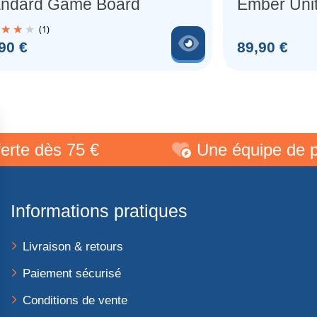
andard Game Board
Ember Uni
Scalpel (x
(1)
produit
Voir le produit
Prix
90 €
89,90 €
 75 €
Une équipe de passionn
Informations pratiques
Livraison & retours
Paiement sécurisé
Conditions de vente