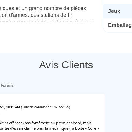
iques et un grand nombre de pièces
Jeux
ion d'armes, des stations de tir
ainsi qu'un assortiment de sacs à dos et
Emballage
ipe un avantage tactique.
'une configuration complète et
sez-les comme point de départ d'une
es packs DLC pour construire une
ndement !
Avis Clients
nités qui répondent à vos besoins
chronométrage !
4/25, 10:19 AM
(Date de commande : 9/15/2025)
ple et efficace (pas forcément au premier abord, mais
artie d’essais clarifie bien la mécanique), la boîte « Core »