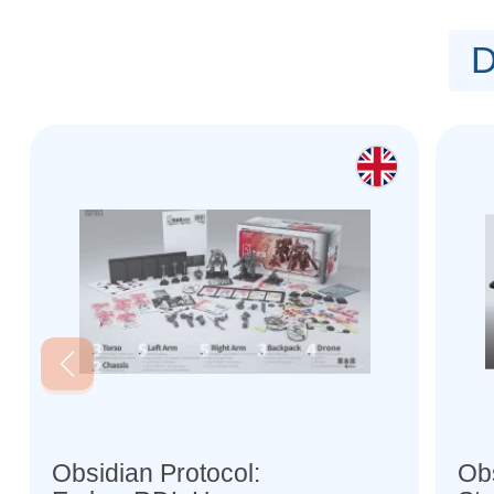
Un total de 16 types de 84 jetons.
D
12 x jetons de munitions
5 x jetons de charge
5 x jetons d'interception
5 x jetons de point
15 x jetons de position
6 x jeton de nombre de drones
10 x jeton de dégâts
5 x jeton de réparation
6 x jetons de haute lumière
2 x jetons de brouillage de contrôle de tir
2 x jetons Fragile
Obsidian Protocol:
Obs
4 x jetons d'immobilisation