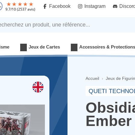
Facebook
Instagram
Discor
9.7
/
10
(2537 avis)
rchez un produit, une référence...
isme
Jeux de Cartes
Accessoires & Protection
Accueil
Jeux de Figuri
QUETI TECHN
Obsidi
Ember