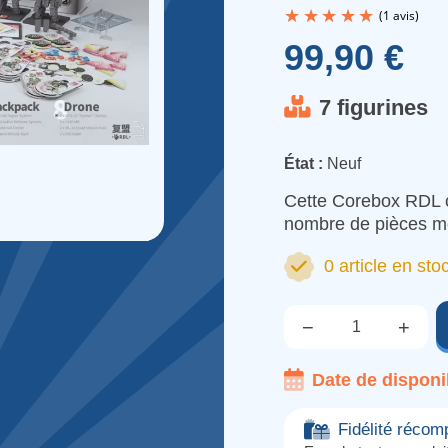
99,90 €
7 figurines
État :
Neuf
Cette Corebox RDL c
nombre de pièces mo
0 article en sto
−
+
Qté.
Date de disponib
Fidélité réco