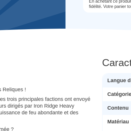
En achetant ce produ
fidélité. Votre panier t
Caract
Langue d
s Reliques !
Catégori
les trois principales factions ont envoyé
eurs dirigés par Iron Ridge Heavy
Contenu
uissance de feu abondante et des
Matériau
rmée ?