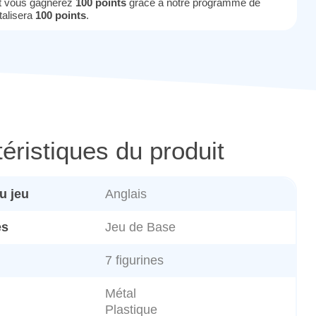
it vous gagnerez
100 points
grâce à notre programme de
otalisera
100 points
.
éristiques du produit
u jeu
Anglais
es
Jeu de Base
7 figurines
Métal
Plastique