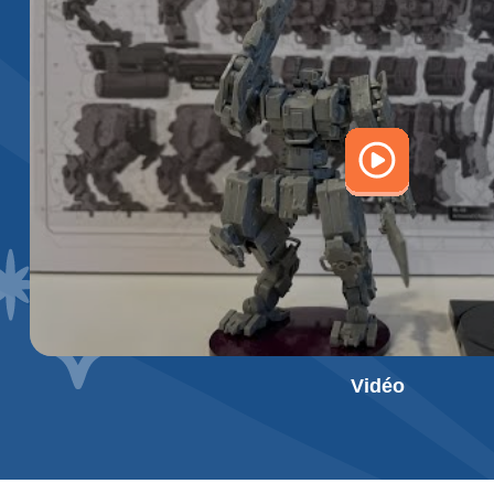
2 x Lanceur double ML-32 + Dague CC-3 (G)
2 x AC-150 HMG (R)
1 x Railgun d'épaule R-20 (G)
1 x Railgun R-20 à l'épaule (D)
2 x Bulwark de type 77 (G)
2 x CC-4 Cleaver (R)
Drone :
2 x DTG-30 « Hyena » Chassis
2 x L320 MG
2 x ML-34 Quad Missile Rack
2 x Radar EW
Vidéo
Munitions :
6 x missiles MC-3 « Razor
Jetons :