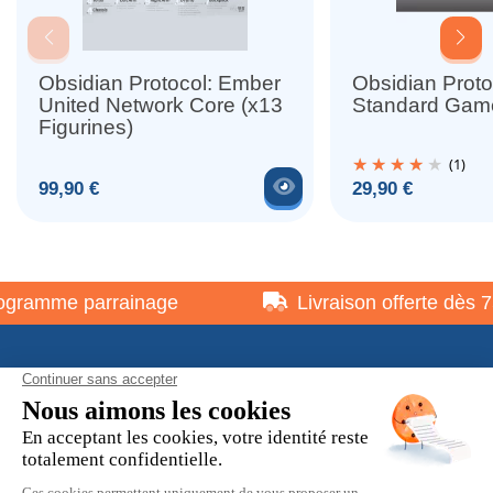
Obsidian Protocol: Ember
Obsidian Proto
United Network Core (x13
Standard Gam
Figurines)
(1)
Voir le produit
Prix
Prix
99,90 €
29,90 €
ramme parrainage
Livraison offerte dès 75
À propos
Informations pratiques