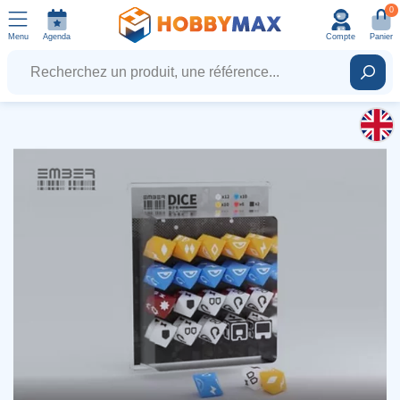
0
Menu
Agenda
Compte
Panier
Recherchez un produit, une référence...
Rech