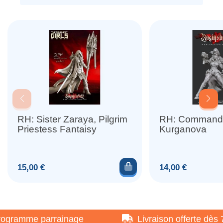
RH: Sister Zaraya, Pilgrim
RH: Commande
Priestess Fantaisy
Kurganova
Ajouter au panier
Prix
Prix
15,00 €
14,00 €
gramme parrainage
Livraison offerte dès 7