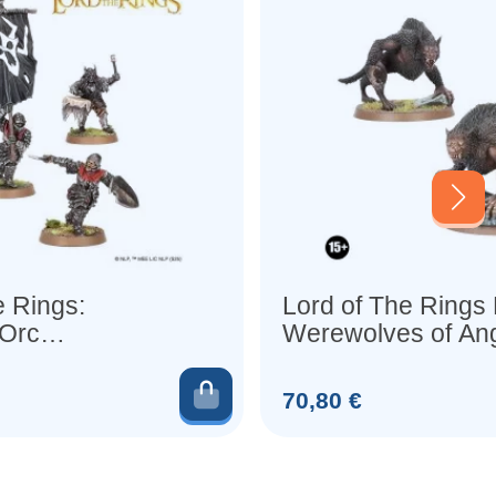
e Rings:
Lord of The Rings
Orc
Werewolves of An
rs
er
Ajouter au panier
Prix
70,80 €