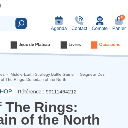
d
0
Rechercher
Agenda
Contact
Compte
Panier
s
Jeux de Plateau
Livres
Occasions
nes
Middle-Earth Strategy Battle Game
Seigneur Des
 of The Rings: Dunedain of the North
HOP
Référence : 99111464212
f The Rings:
in of the North