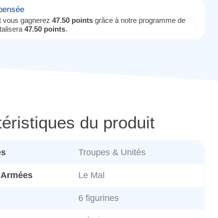
mpensée
it vous gagnerez
47.50 points
grâce à notre programme de
otalisera
47.50 points
.
éristiques du produit
es
Troupes & Unités
d'Armées
Le Mal
6 figurines