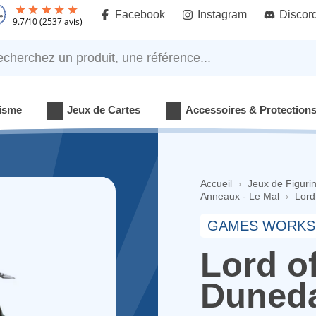
Facebook
Instagram
Discor
9.7
/
10
(2537 avis)
rchez un produit, une référence...
isme
Jeux de Cartes
Accessoires & Protection
Accueil
Jeux de Figuri
Anneaux - Le Mal
Lord
GAMES WORKS
Lord o
Duneda