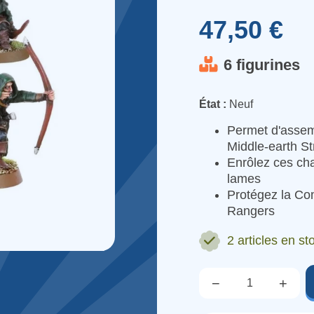
47,50 €
6 figurines
État :
Neuf
Permet d'assemb
Middle-earth S
Enrôlez ces cha
lames
Protégez la Com
Rangers
2 articles
en sto
−
+
Qté.