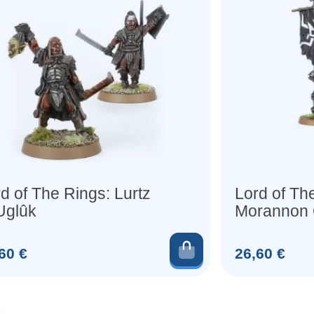
d of The Rings: Lurtz
Lord of Th
Uglûk
Morannon 
Commande
au panier
Ajouter au pani
Prix
60 €
26,60 €