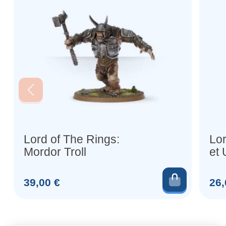
Lord of The Rings:
Lor
Mordor Troll
et 
Ajouter 
Prix
Prix
39,00 €
26,