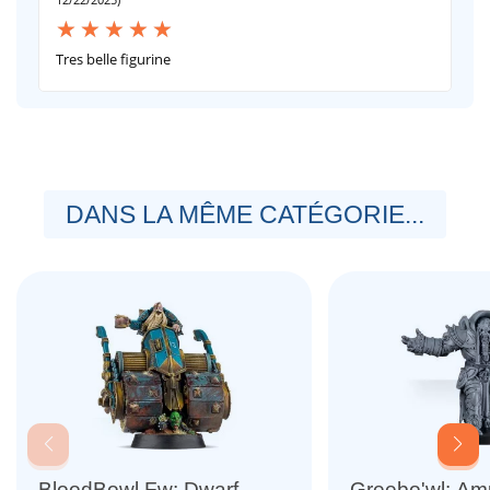
Tres belle figurine
DANS LA MÊME CATÉGORIE...
BloodBowl Fw: Dwarf
Greebo'wl: A