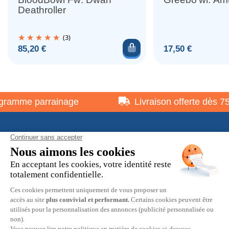
Deathroller
(3)
Ajouter au panier
Prix
Prix
85,20 €
17,50 €
ramme parrainage
Livraison offerte dès 75 
À propos
Informations pratiques
Restons en contact