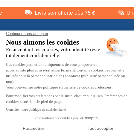
Livraison offerte dès 75 €
Une 
À propos
Informations pratiques
Restons en contact
© 2026 HOBBY MAX -
Mentions légales
-
Politique de
confidentialité
-
Préférences cookies
-
CGV
9.7
/10
2537 avis
Création