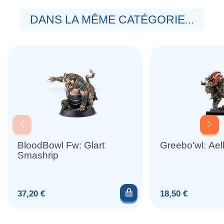
DANS LA MÊME CATÉGORIE...
BloodBowl Fw: Glart
Greebo'wl: Ael
Smashrip
Ajouter au panier
Prix
Prix
37,20 €
18,50 €