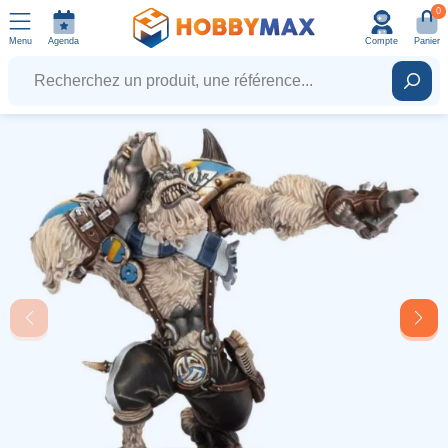
0
Menu
Agenda
Compte
Panier
Recherchez un produit, une référence...
Rech