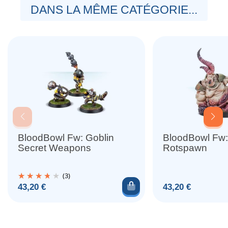
DANS LA MÊME CATÉGORIE...
BloodBowl Fw: Goblin
BloodBowl Fw:
Secret Weapons
Rotspawn
(3)
Ajouter au panier
Prix
Prix
43,20 €
43,20 €