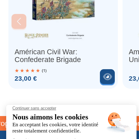
Américan Civil War:
Amé
Confederate Brigade
Un
(1)
Voir le 
Prix
Prix
23,00 €
23,
amme parrainage
Livraison off