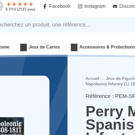
Facebook
Instagram
Discor
9.7
/
10
(2537 avis)
rchez un produit, une référence...
isme
Jeux de Cartes
Accessoires & Protection
Accueil
Jeux de Figuri
Napoleonic Infantry (1) 
Référence : PEM-S
Perry 
Spanis