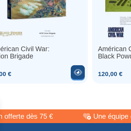
rican Civil War:
Américan C
ion Brigade
Black Pow
Battles Sta
produit
Voir le produit
Prix
00 €
120,00 €
erte dès 75 €
Une équipe de p