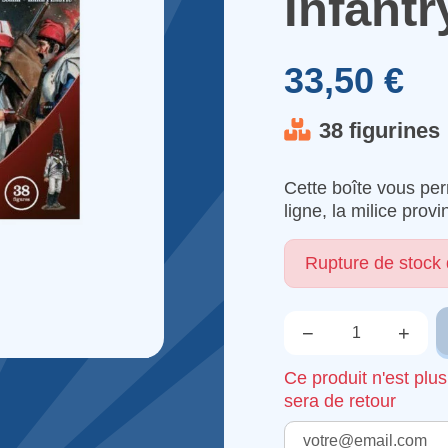
Infantr
33,50 €
38 figurines
Cette boîte vous perm
ligne, la milice provi
Rupture de stock
−
+
Qté.
Ce produit n'est plu
sera de retour