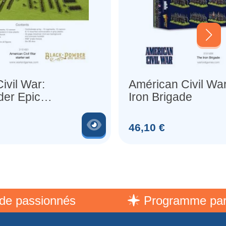
ivil War:
Américan Civil Wa
der Epic
Iron Brigade
rter Set
Voir le produit
Prix
46,10 €
assionnés
Programme parrain