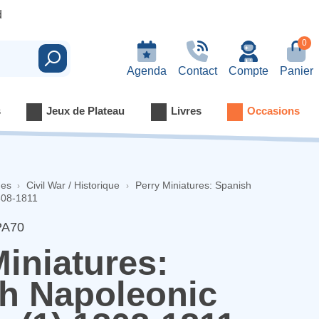
d
0
Rechercher
Agenda
Contact
Compte
Panier
s
Jeux de Plateau
Livres
Occasions
nes
Civil War / Historique
Perry Miniatures: Spanish
1808-1811
PA70
Miniatures:
h Napoleonic